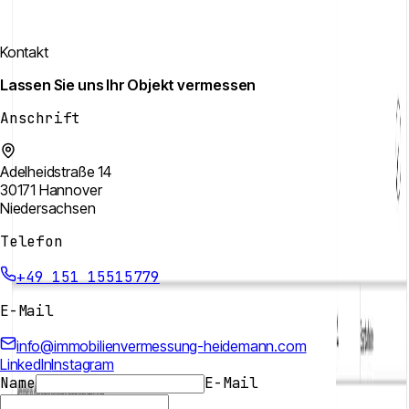
Gewerbe- & Wohngebäude, Bestandsdokumentation
Kontakt
Lassen Sie uns Ihr
Objekt vermessen
Anschrift
Adelheidstraße 14
30171 Hannover
Niedersachsen
Telefon
+49 151 15515779
E-Mail
info@immobilienvermessung-heidemann.com
LinkedIn
Instagram
Name
E-Mail