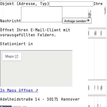
Objekt (Adresse, Typ)
Ihre
Nachricht
Anfrage senden
Öffnet Ihren E-Mail-Client mit
vorausgefüllten Feldern.
Stationiert in
In Maps öffnen ↗
Adelheidstraße 14
·
30171 Hannover