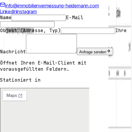
info@immobilienvermessung-heidemann.com
LinkedIn
Instagram
Name
E-Mail
Objekt (Adresse, Typ)
Ihre
Nachricht
Anfrage senden
Öffnet Ihren E-Mail-Client mit
vorausgefüllten Feldern.
Stationiert in